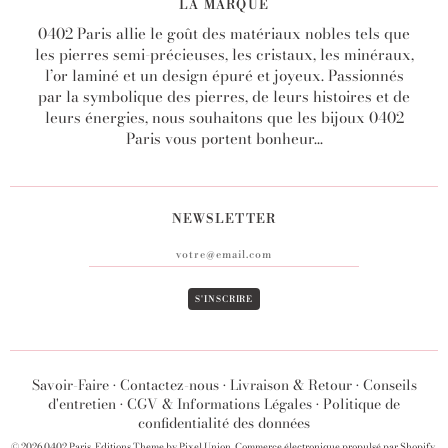
LA MARQUE
0402 Paris allie le goût des matériaux nobles tels que
les pierres semi-précieuses, les cristaux, les minéraux,
l’or laminé et un design épuré et joyeux. Passionnés
par la symbolique des pierres, de leurs histoires et de
leurs énergies, nous souhaitons que les bijoux 0402
Paris vous portent bonheur...
NEWSLETTER
Savoir-Faire
•
Contactez-nous
•
Livraison & Retour
•
Conseils
d'entretien
•
CGV & Informations Légales
•
Politique de
confidentialité des données
© 2026
0402 Paris
.
Editions Theme by Pixel Union
.
Commerce électronique propulsé par Shopify
.