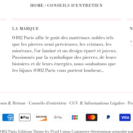
HOME
/
CONSEILS D'ENTRETIEN
LA MARQUE
N
0402 Paris allie le goût des matériaux nobles tels
que les pierres semi-précieuses, les cristaux, les
minéraux, l’or laminé et un design épuré et joyeux.
Passionnés par la symbolique des pierres, de leurs
histoires et de leurs énergies, nous souhaitons que
les bijoux 0402 Paris vous portent bonheur...
S
ison & Retour
•
Conseils d'entretien
•
CGV & Informations Légales
•
Po
0402 Paris
.
Editions Theme by Pixel Union
.
Commerce électronique propulsé pa