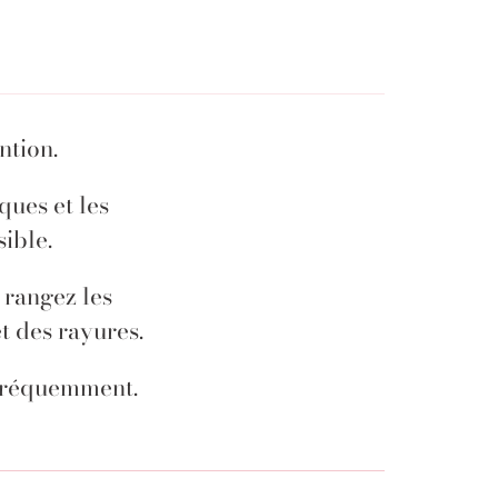
ntion.
ques et les
sible.
 rangez les
et des rayures.
é fréquemment.