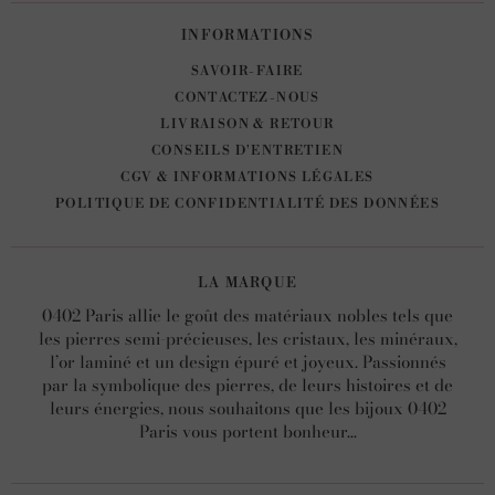
INFORMATIONS
SAVOIR-FAIRE
CONTACTEZ-NOUS
LIVRAISON & RETOUR
CONSEILS D'ENTRETIEN
CGV & INFORMATIONS LÉGALES
POLITIQUE DE CONFIDENTIALITÉ DES DONNÉES
LA MARQUE
0402 Paris allie le goût des matériaux nobles tels que
les pierres semi-précieuses, les cristaux, les minéraux,
l’or laminé et un design épuré et joyeux. Passionnés
par la symbolique des pierres, de leurs histoires et de
leurs énergies, nous souhaitons que les bijoux 0402
Paris vous portent bonheur...