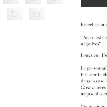
Bracelet mini
"Pierre extr
négatives"
Longueur 16c
La personnali
Préciser le c
dans la case 
(2 caractères
majuscules et
Composition 