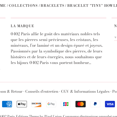
ME
/
COLLECTIONS
/
BRACELETS
/
BRACELET "TINY" HOWL
LA MARQUE
N
0402 Paris allie le goût des matériaux nobles tels
que les pierres semi-précieuses, les cristaux, les
minéraux, l’or laminé et un design épuré et joyeux.
Passionnés par la symbolique des pierres, de leurs
histoires et de leurs énergies, nous souhaitons que
les bijoux 0402 Paris vous portent bonheur...
S
ison & Retour
•
Conseils d'entretien
•
CGV & Informations Légales
•
Po
0402 Paris
.
Editions Theme by Pixel Union
.
Commerce électronique propulsé pa