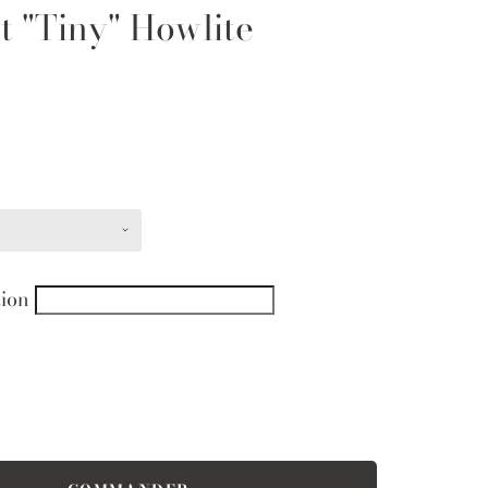
t "Tiny" Howlite
tion