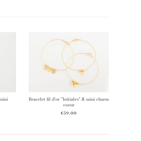
 mini
Bracelet fil d'or "Initiales" & mini charm
coeur
€59,00