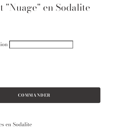
t "Nuage" en Sodalite
tion
es en Sodalite