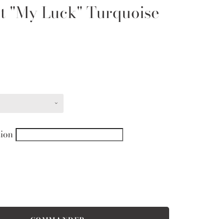
t "My Luck" Turquoise
tion