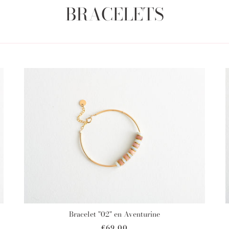
BRACELETS
Bracelet "02" en Aventurine
€69,00