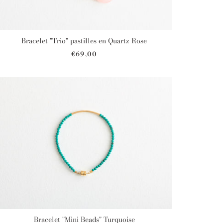
Bracelet "Trio" pastilles en Quartz Rose
€69,00
Bracelet "Mini Beads" Turquoise