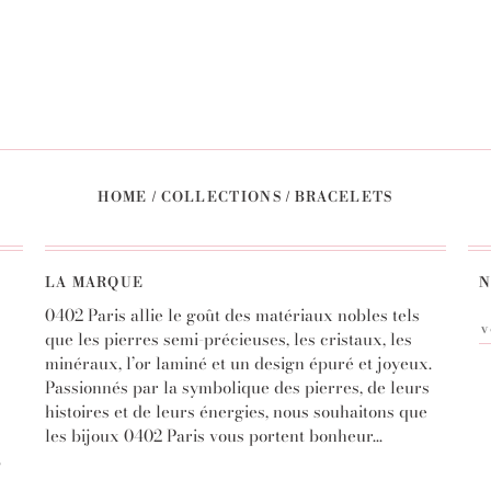
← PRÉCÉDENTE
1
2
3
HOME
/
COLLECTIONS
/
BRACELETS
LA MARQUE
N
0402 Paris allie le goût des matériaux nobles tels
que les pierres semi-précieuses, les cristaux, les
minéraux, l’or laminé et un design épuré et joyeux.
Passionnés par la symbolique des pierres, de leurs
histoires et de leurs énergies, nous souhaitons que
les bijoux 0402 Paris vous portent bonheur...
S