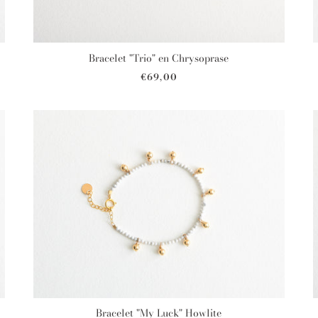
Bracelet "Trio" en Chrysoprase
€69,00
Bracelet "My Luck" Howlite