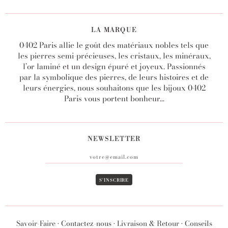
LA MARQUE
0402 Paris allie le goût des matériaux nobles tels que
les pierres semi-précieuses, les cristaux, les minéraux,
l’or laminé et un design épuré et joyeux. Passionnés
par la symbolique des pierres, de leurs histoires et de
leurs énergies, nous souhaitons que les bijoux 0402
Paris vous portent bonheur...
NEWSLETTER
Savoir-Faire
•
Contactez-nous
•
Livraison & Retour
•
Conseils